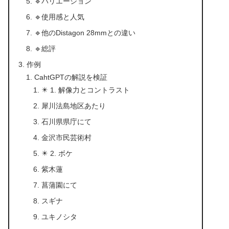
🔹バリエーション
🔹使用感と人気
🔹他のDistagon 28mmとの違い
🔹総評
作例
CahtGPTの解説を検証
✴️ 1. 解像力とコントラスト
犀川法島地区あたり
石川県県庁にて
金沢市民芸術村
✴️ 2. ボケ
紫木蓮
菖蒲園にて
スギナ
ユキノシタ