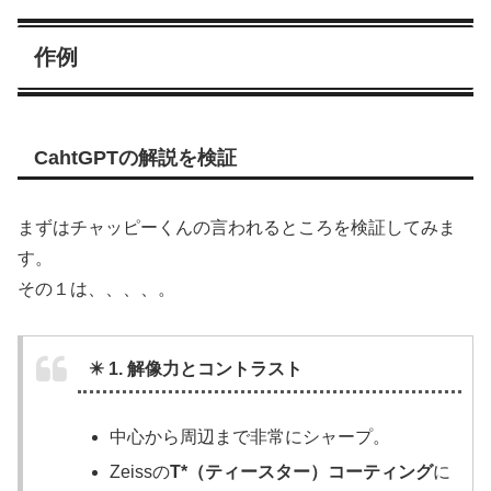
作例
CahtGPTの解説を検証
まずはチャッピーくんの言われるところを検証してみま
す。
その１は、、、、。
✴️ 1. 解像力とコントラスト
中心から周辺まで非常にシャープ。
Zeissの
T*（ティースター）コーティング
に