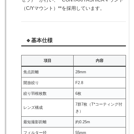
（C/Yマウント）**を採用しています。
🔹基本仕様
項目
内容
焦点距離
28mm
開放絞り
F2.8
絞り羽根枚数
6枚
7群7枚（T*コーティング付
レンズ構成
き）
最短撮影距離
約0.25m
フィルター径
55mm