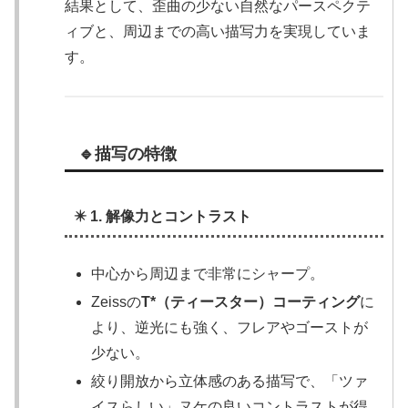
結果として、歪曲の少ない自然なパースペクテ
ィブと、周辺までの高い描写力を実現していま
す。
🔹描写の特徴
✴️ 1. 解像力とコントラスト
中心から周辺まで非常にシャープ。
Zeissの
T*（ティースター）コーティング
に
より、逆光にも強く、フレアやゴーストが
少ない。
絞り開放から立体感のある描写で、「ツァ
イスらしい」ヌケの良いコントラストが得