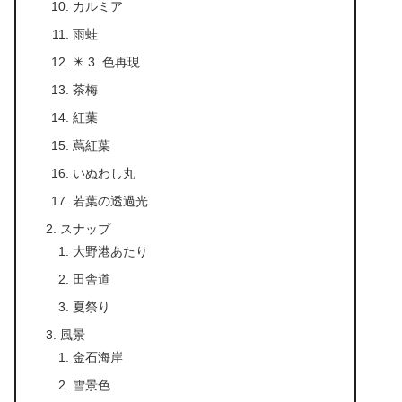
カルミア
雨蛙
✴️ 3. 色再現
茶梅
紅葉
蔦紅葉
いぬわし丸
若葉の透過光
スナップ
大野港あたり
田舎道
夏祭り
風景
金石海岸
雪景色