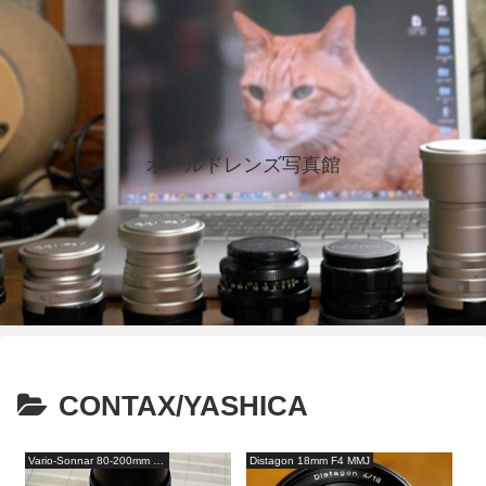
オールドレンズ写真館
CONTAX/YASHICA
Vario-Sonnar 80-200mm F4
Distagon 18mm F4 MMJ